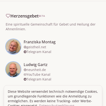
Herzensgebet
BETA
Eine spirituelle Gemeinschaft für Gebet und Heilung der
Ahnenlinien.
Franziska Montag
geistheil.net
Telegram Kanal
Ludwig Gartz
neunheit.de
YouTube Kanal
Telegram Kanal
Diese Website verwendet technisch notwendige Cookies,
um grundlegende Funktionen wie die Anmeldung zu
ermöglichen. Es werden keine Tracking- oder Werbe-
© 2025 Herzensgebet Gemeinschaft. Alle Rechte
Cookies eingesetzt.
Datenschutzerklärung
vorbehalten.